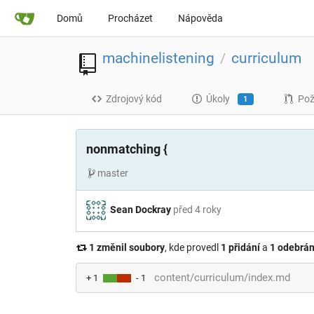
Domů
Procházet
Nápověda
machinelistening
curriculum
/
Zdrojový kód
Úkoly
Pož
1
nonmatching {
master
Sean Dockray
před 4 roky
1 změnil soubory
, kde provedl
1 přidání
a
1 odebrán
content/curriculum/index.md
+ 1
- 1