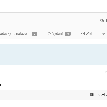
adavky na natažení
Vydání
Wiki
0
0
r
í
Diff nebyl 