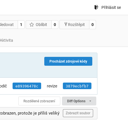
Přihlásit se
Sledovat
1
Oblíbit
0
0
Rozštěpit
Aktivita
Procházet zdrojové kódy
odič
revize
e89396478c
3879ecbfb7
Rozdělené zobrazení
Diff Options
zobrazen, protože je příliš veliký
Zobrazit soubor