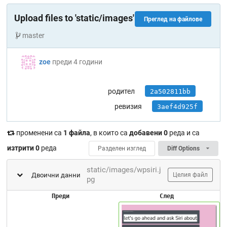
Upload files to 'static/images'
Преглед на файлове
master
zoe
преди 4 години
родител
2a502811bb
ревизия
3aef4d925f
променени са
1 файла
, в които са
добавени 0
реда и са
изтрити 0
реда
Разделен изглед
Diff Options
static/images/wpsiri.j
Двоични данни
Целия файл
pg
Преди
След