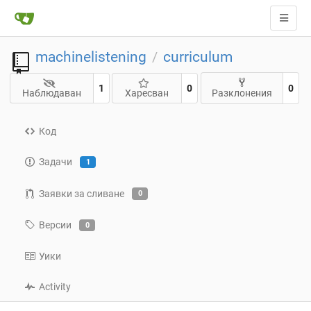
machinelistening
curriculum
/
1
0
0
Наблюдаван
Харесван
Разклонения
Код
Задачи
1
Заявки за сливане
0
Версии
0
Уики
Activity