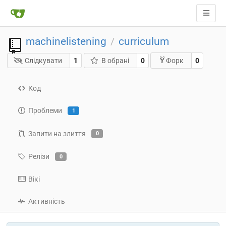
machinelistening
curriculum
/
Слідкувати
1
В обрані
0
0
Форк
Код
Проблеми
1
Запити на злиття
0
Релізи
0
Вікі
Активність