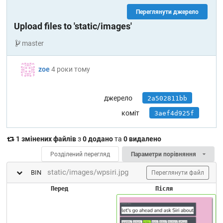
Переглянути джерело
Upload files to 'static/images'
master
zoe
4 роки тому
джерело
2a502811bb
коміт
3aef4d925f
1 змінених файлів
з
0 додано
та
0 видалено
Розділений перегляд
Параметри порівняння
static/images/wpsiri.jpg
BIN
Переглянути файл
Перед
Після