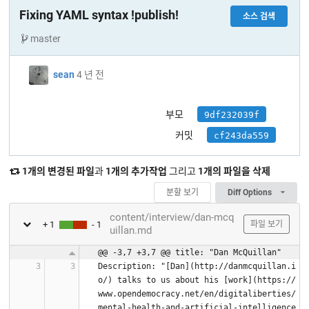
Fixing YAML syntax !publish!
소스 검색
master
sean
4 년 전
부모
9df232039f
커밋
cf243da559
1개의 변경된 파일
과
1개의 추가작업
그리고
1개의 파일을 삭제
분할 보기
Diff Options
content/interview/dan-mcq
+ 1
- 1
파일 보기
uillan.md
@@ -3,7 +3,7 @@ title: "Dan McQuillan"
Description: "[Dan](http://danmcquillan.i
o/) talks to us about his [work](https://
www.opendemocracy.net/en/digitaliberties/
mental-health-and-artificial-intelligence