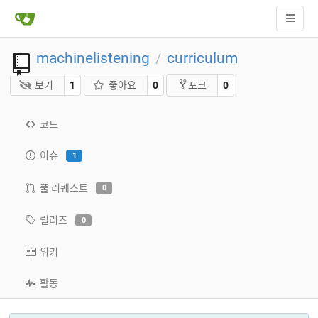
machinelistening
curriculum
/
보기
1
좋아요
0
0
포크
코드
이슈
1
풀 리퀘스트
0
릴리즈
0
위키
활동