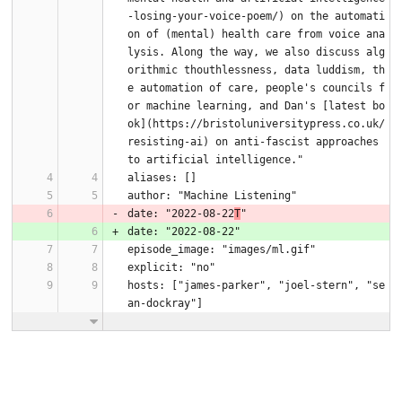
-losing-your-voice-poem/) on the automati
on of (mental) health care from voice ana
lysis. Along the way, we also discuss alg
orithmic thouthlessness, data luddism, th
e automation of care, people's councils f
or machine learning, and Dan's [latest bo
ok](https://bristoluniversitypress.co.uk/
resisting-ai) on anti-fascist approaches 
to artificial intelligence."
aliases: []
author: "Machine Listening"
date: "2022-08-22
T
"
date: "2022-08-22"
episode_image: "images/ml.gif"
explicit: "no"
hosts: ["james-parker", "joel-stern", "se
an-dockray"]