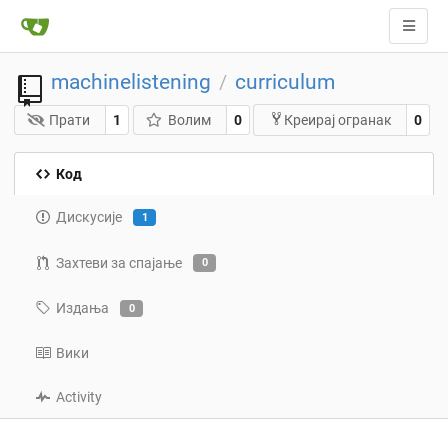
machinelistening
curriculum
/
Прати
1
Волим
0
0
Креирај огранак
Код
Дискусије
1
Захтеви за спајање
0
Издања
0
Вики
Activity