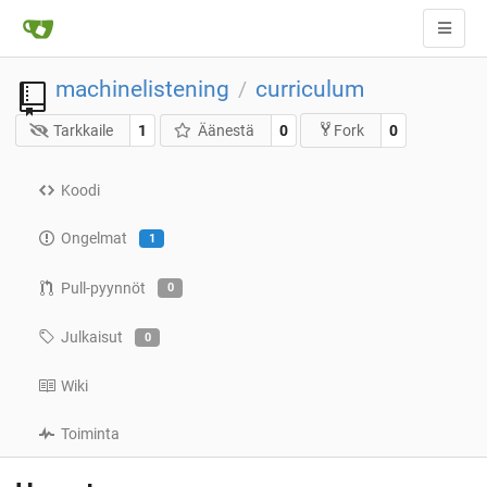
machinelistening
curriculum
/
Tarkkaile
1
Äänestä
0
0
Fork
Koodi
Ongelmat
1
Pull-pyynnöt
0
Julkaisut
0
Wiki
Toiminta