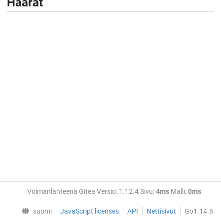
Haarat
Voimanlähteenä Gitea Versio: 1.12.4 Sivu:
4ms
Malli:
0ms
suomi
JavaScript licenses
API
Nettisivut
Go1.14.8