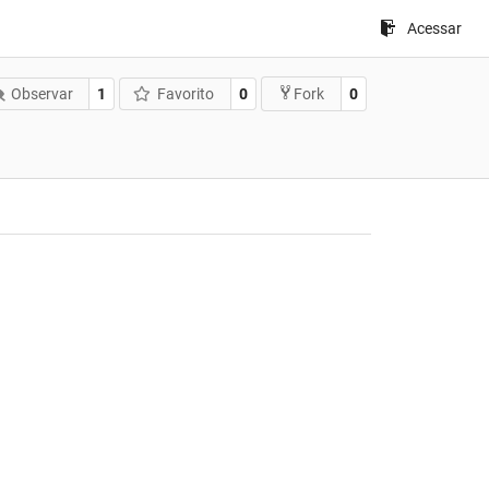
Acessar
Observar
1
Favorito
0
0
Fork