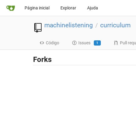
Página inicial
Explorar
Ajuda
machinelistening
curriculum
/
Código
Issues
Pull req
1
Forks