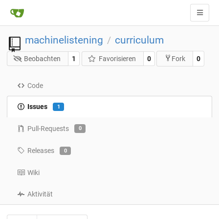
machinelistening
curriculum
/
Beobachten
1
Favorisieren
0
0
Fork
Code
Issues
1
Pull-Requests
0
Releases
0
Wiki
Aktivität