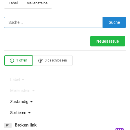
Label
Meilensteine
Suche
Neues Issue
1 offen
0 geschlossen
Label
Meilenstein
Zuständig
Sortieren
Broken link
#1