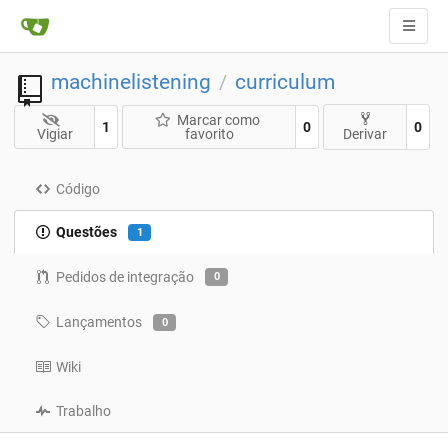
machinelistening
curriculum
/
Marcar como
1
0
0
Vigiar
favorito
Derivar
Código
Questões
1
Pedidos de integração
0
Lançamentos
0
Wiki
Trabalho