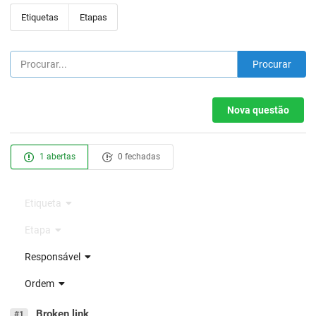
Etiquetas
Etapas
Procurar
Nova questão
1 abertas
0 fechadas
Etiqueta
Etapa
Responsável
Ordem
Broken link
#1