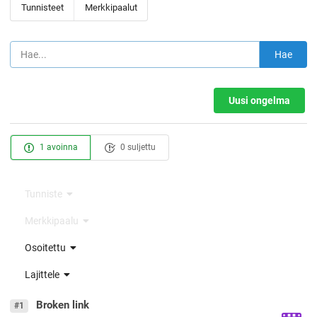
Tunnisteet
Merkkipaalut
Hae
Uusi ongelma
1 avoinna
0 suljettu
Tunniste
Merkkipaalu
Osoitettu
Lajittele
Broken link
#1