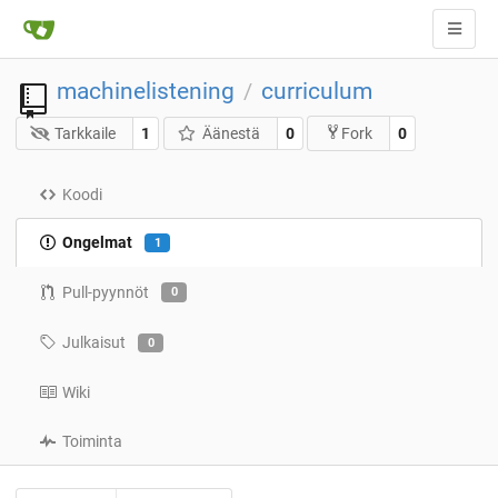
machinelistening
curriculum
/
Tarkkaile
1
Äänestä
0
0
Fork
Koodi
Ongelmat
1
Pull-pyynnöt
0
Julkaisut
0
Wiki
Toiminta