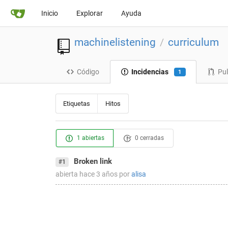
Inicio
Explorar
Ayuda
machinelistening
curriculum
/
Código
Incidencias
Pul
1
Etiquetas
Hitos
1 abiertas
0 cerradas
Broken link
#1
abierta
hace 3 años
por
alisa