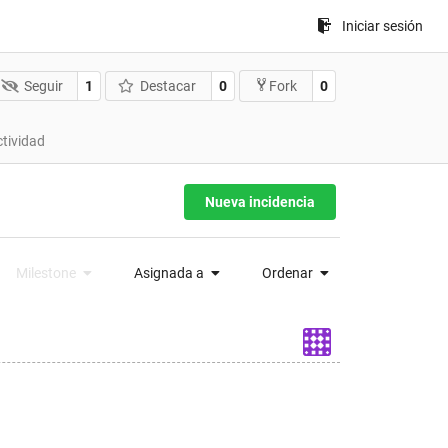
Iniciar sesión
Seguir
1
Destacar
0
0
Fork
ctividad
Nueva incidencia
Milestone
Asignada a
Ordenar