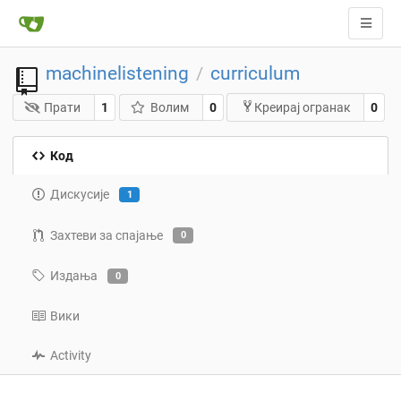
machinelistening
curriculum
/
Прати
1
Волим
0
0
Креирај огранак
Код
Дискусије
1
Захтеви за спајање
0
Издања
0
Вики
Activity