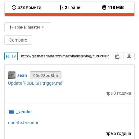
573
Комити
2
Гране
118 MiB
Грана:
master
Compare
HTTP
sean
95d28ed8bb
Update 'PUBLISH.trigger.md'
пре 3 година
_vendor
updated vendor
пре 5 година