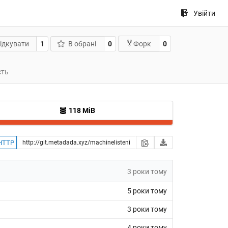
Увійти
ідкувати
1
В обрані
0
0
Форк
сть
118 MiB
HTTP
3 роки тому
5 роки тому
3 роки тому
4 роки тому