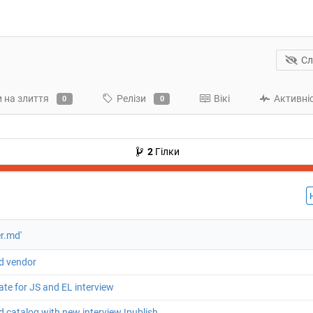
Сл
 на злиття
Релізи
Вікі
Активні
0
0
2
Гілки
r.md'
d vendor
ate for JS and EL interview
 catalog with new interview !publish