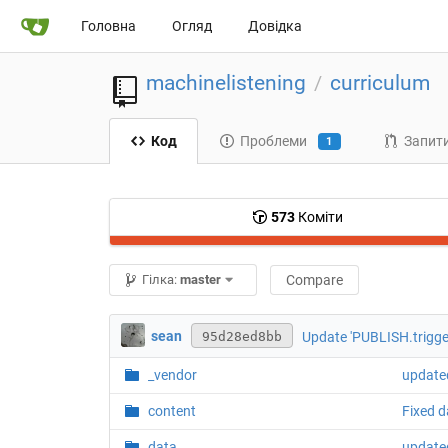
Головна
Огляд
Довідка
machinelistening
curriculum
/
Код
Проблеми
Запити
1
573
Коміти
Гілка:
master
Compare
sean
Update 'PUBLISH.trigge
95d28ed8bb
_vendor
update
content
Fixed d
data
updated