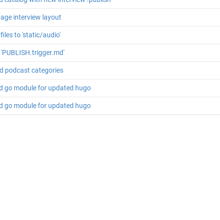
page interview layout
iles to 'static/audio'
'PUBLISH.trigger.md'
d podcast categories
d go module for updated hugo
d go module for updated hugo