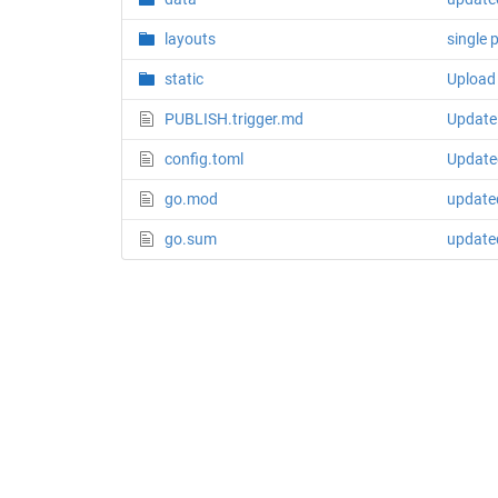
layouts
single 
static
Upload f
PUBLISH.trigger.md
Update 
config.toml
Update
go.mod
update
go.sum
update