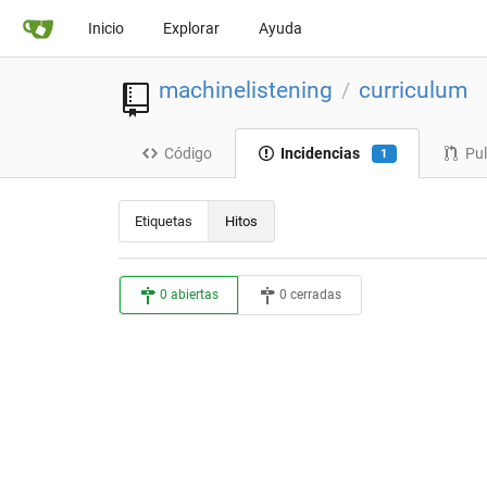
Inicio
Explorar
Ayuda
machinelistening
curriculum
/
Código
Incidencias
Pul
1
Etiquetas
Hitos
0 abiertas
0 cerradas