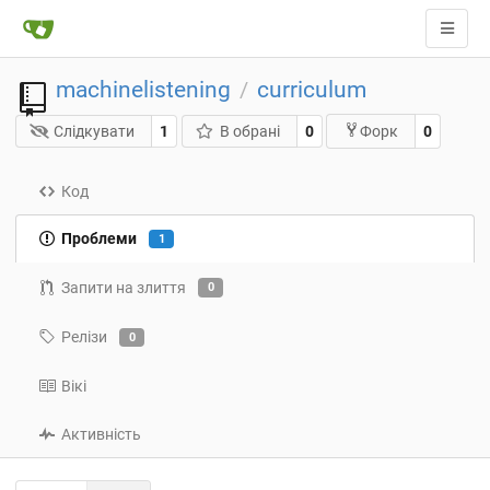
machinelistening
curriculum
/
Слідкувати
1
В обрані
0
0
Форк
Код
Проблеми
1
Запити на злиття
0
Релізи
0
Вікі
Активність