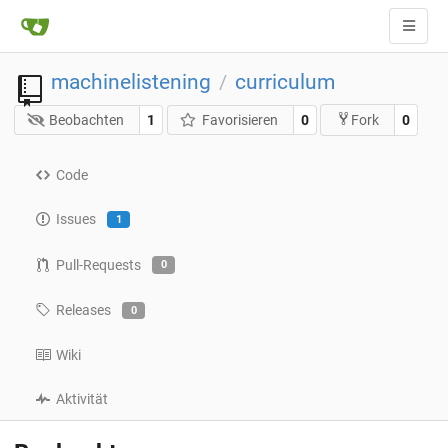
machinelistening
curriculum
/
Beobachten
1
Favorisieren
0
0
Fork
Code
Issues
1
Pull-Requests
0
Releases
0
Wiki
Aktivität