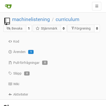
machinelistening
curriculum
/
Bevaka
1
Stjärnmärk
0
0
Förgrening
Kod
Ärenden
1
Pull-förfrågningar
0
Släpp
0
Wiki
Aktiviteter