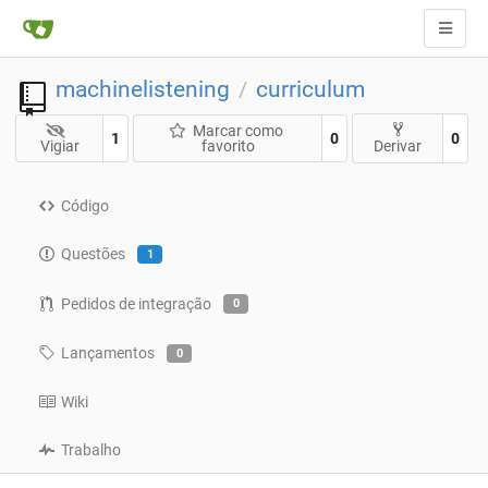
machinelistening
curriculum
/
Marcar como
1
0
0
Vigiar
favorito
Derivar
Código
Questões
1
Pedidos de integração
0
Lançamentos
0
Wiki
Trabalho