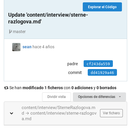
Explorar el Código
Update 'content/interview/sterne-
razlogova.md'
master
sean
hace 4 años
padre
cf243da559
commit
dd41929a46
Se han
modificado 1 ficheros
con
0 adiciones
y
0 borrados
Dividir vista
Opciones de diferencias
content/interview/SterneRazlogova.m
d → content/interview/sterne-razlogov
Ver fichero
a.md