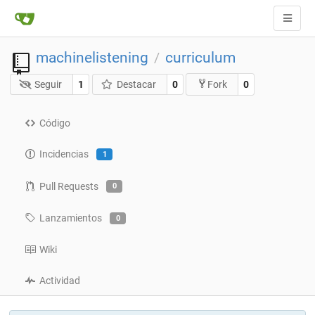
machinelistening
curriculum
/
Seguir
1
Destacar
0
0
Fork
Código
Incidencias
1
Pull Requests
0
Lanzamientos
0
Wiki
Actividad