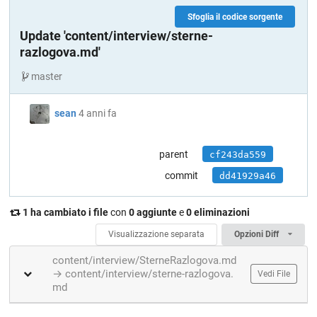
Sfoglia il codice sorgente
Update 'content/interview/sterne-
razlogova.md'
master
sean
4 anni fa
parent
cf243da559
commit
dd41929a46
1 ha cambiato i file
con
0 aggiunte
e
0 eliminazioni
Visualizzazione separata
Opzioni Diff
content/interview/SterneRazlogova.md
→ content/interview/sterne-razlogova.
Vedi File
md