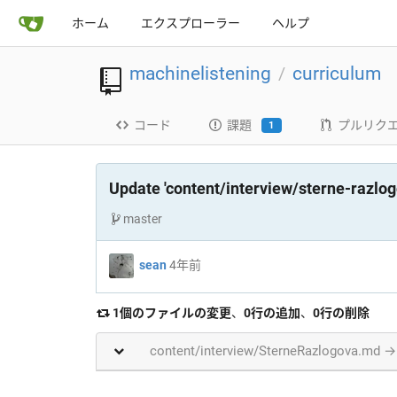
ホーム
エクスプローラー
ヘルプ
machinelistening
curriculum
/
コード
課題
プルリク
1
Update 'content/interview/sterne-razlo
master
sean
4年前
1個のファイルの変更
、
0行の追加
、
0行の削除
content/interview/SterneRazlogova.md → 