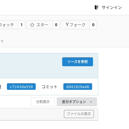
サインイン
ウォッチ
1
スター
0
0
フォーク
ティ
ソースを参照
親
コミット
cf243da559
dd41929a46
分割表示
差分オプション
ファイルの表示