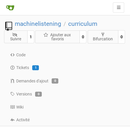
machinelistening
curriculum
/
Ajouter aux
1
0
0
Suivre
favoris
Bifurcation
Code
Tickets
1
Demandes d'ajout
0
Versions
0
Wiki
Activité