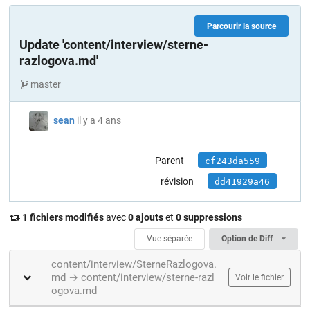
Parcourir la source
Update 'content/interview/sterne-
razlogova.md'
master
sean
il y a 4 ans
Parent
cf243da559
révision
dd41929a46
1 fichiers modifiés
avec
0 ajouts
et
0 suppressions
Vue séparée
Option de Diff
content/interview/SterneRazlogova.
md → content/interview/sterne-razl
Voir le fichier
ogova.md