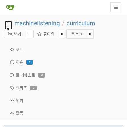
machinelistening
curriculum
/
보기
1
좋아요
0
0
포크
코드
이슈
1
풀 리퀘스트
0
릴리즈
0
위키
활동