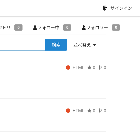
サインイン
ジトリ
フォロー中
フォロワー
0
0
0
検索
並べ替え
HTML
0
0
HTML
0
0